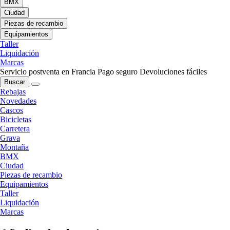
BMX
Ciudad
Piezas de recambio
Equipamientos
Taller
Liquidación
Marcas
Servicio postventa en Francia
Pago seguro
Devoluciones fáciles
Buscar
Rebajas
Novedades
Cascos
Bicicletas
Carretera
Grava
Montaña
BMX
Ciudad
Piezas de recambio
Equipamientos
Taller
Liquidación
Marcas