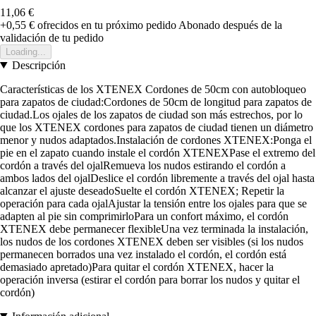
11,06 €
+0,55 €
ofrecidos en tu próximo pedido
Abonado después de la
validación de tu pedido
Loading...
Descripción
Características de los XTENEX Cordones de 50cm con autobloqueo
para zapatos de ciudad:Cordones de 50cm de longitud para zapatos de
ciudad.Los ojales de los zapatos de ciudad son más estrechos, por lo
que los XTENEX cordones para zapatos de ciudad tienen un diámetro
menor y nudos adaptados.Instalación de cordones XTENEX:Ponga el
pie en el zapato cuando instale el cordón XTENEXPase el extremo del
cordón a través del ojalRemueva los nudos estirando el cordón a
ambos lados del ojalDeslice el cordón libremente a través del ojal hasta
alcanzar el ajuste deseadoSuelte el cordón XTENEX; Repetir la
operación para cada ojalAjustar la tensión entre los ojales para que se
adapten al pie sin comprimirloPara un confort máximo, el cordón
XTENEX debe permanecer flexibleUna vez terminada la instalación,
los nudos de los cordones XTENEX deben ser visibles (si los nudos
permanecen borrados una vez instalado el cordón, el cordón está
demasiado apretado)Para quitar el cordón XTENEX, hacer la
operación inversa (estirar el cordón para borrar los nudos y quitar el
cordón)