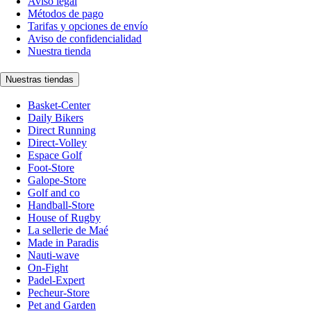
Aviso legal
Métodos de pago
Tarifas y opciones de envío
Aviso de confidencialidad
Nuestra tienda
Nuestras tiendas
Basket-Center
Daily Bikers
Direct Running
Direct-Volley
Espace Golf
Foot-Store
Galope-Store
Golf and co
Handball-Store
House of Rugby
La sellerie de Maé
Made in Paradis
Nauti-wave
On-Fight
Padel-Expert
Pecheur-Store
Pet and Garden