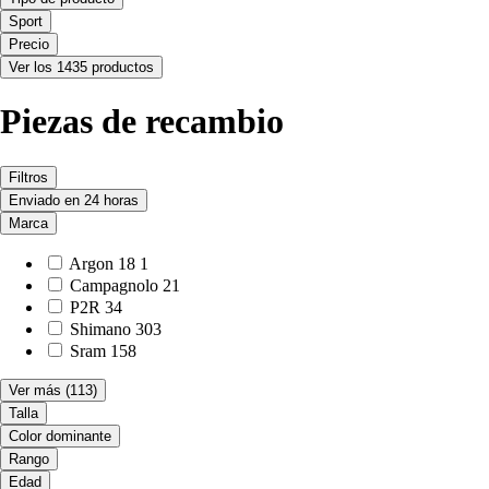
Sport
Precio
Ver los 1435 productos
Piezas de recambio
Filtros
Enviado en 24 horas
Marca
Argon 18
1
Campagnolo
21
P2R
34
Shimano
303
Sram
158
Ver más
(113)
Talla
Color dominante
Rango
Edad