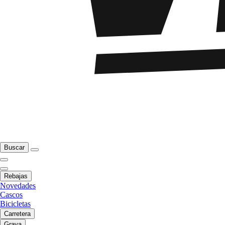
Buscar
Rebajas
Novedades
Cascos
Bicicletas
Carretera
Grava