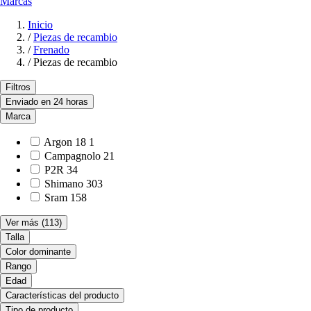
Marcas
Inicio
/
Piezas de recambio
/
Frenado
/
Piezas de recambio
Filtros
Enviado en 24 horas
Marca
Argon 18
1
Campagnolo
21
P2R
34
Shimano
303
Sram
158
Ver más
(113)
Talla
Color dominante
Rango
Edad
Características del producto
Tipo de producto