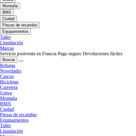
Montaña
BMX
Ciudad
Piezas de recambio
Equipamientos
Taller
Liquidación
Marcas
Servicio postventa en Francia
Pago seguro
Devoluciones fáciles
Buscar
Rebajas
Novedades
Cascos
Bicicletas
Carretera
Grava
Montaña
BMX
Ciudad
Piezas de recambio
Equipamientos
Taller
Liquidación