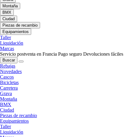
Montaña
BMX
Ciudad
Piezas de recambio
Equipamientos
Taller
Liquidación
Marcas
Servicio postventa en Francia
Pago seguro
Devoluciones fáciles
Buscar
Rebajas
Novedades
Cascos
Bicicletas
Carretera
Grava
Montaña
BMX
Ciudad
Piezas de recambio
Equipamientos
Taller
Liquidación