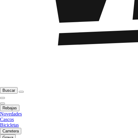
Buscar
Rebajas
Novedades
Cascos
Bicicletas
Carretera
Grava