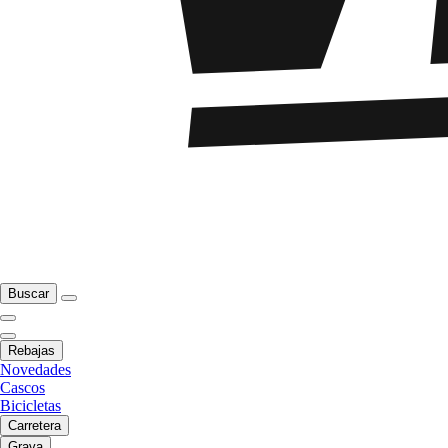
Buscar
Rebajas
Novedades
Cascos
Bicicletas
Carretera
Grava