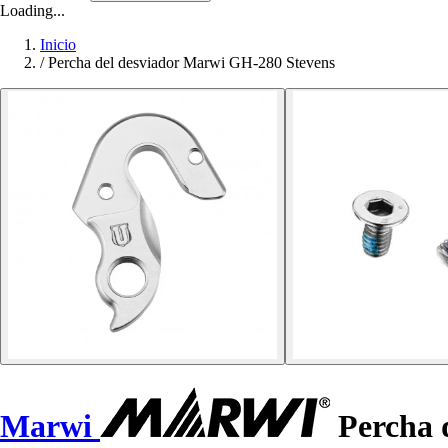
Loading...
Inicio
/
Percha del desviador Marwi GH-280 Stevens
Marwi
Percha 