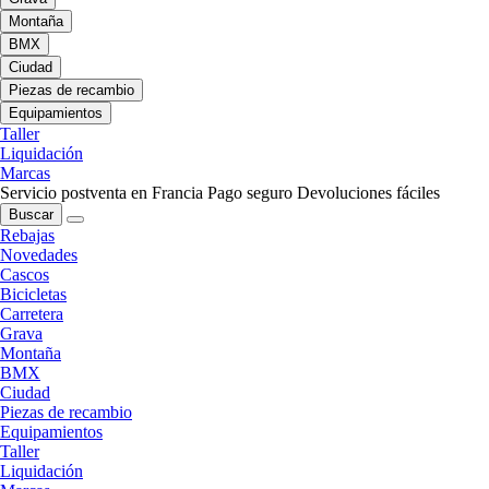
Montaña
BMX
Ciudad
Piezas de recambio
Equipamientos
Taller
Liquidación
Marcas
Servicio postventa en Francia
Pago seguro
Devoluciones fáciles
Buscar
Rebajas
Novedades
Cascos
Bicicletas
Carretera
Grava
Montaña
BMX
Ciudad
Piezas de recambio
Equipamientos
Taller
Liquidación