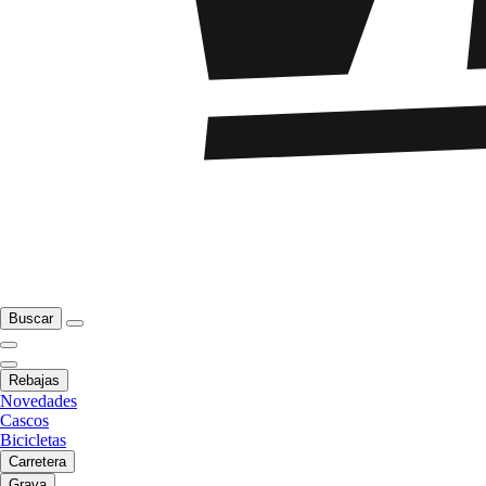
Buscar
Rebajas
Novedades
Cascos
Bicicletas
Carretera
Grava