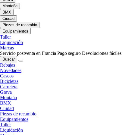
Montaña
BMX
Ciudad
Piezas de recambio
Equipamientos
Taller
Liquidación
Marcas
Servicio postventa en Francia
Pago seguro
Devoluciones fáciles
Buscar
Rebajas
Novedades
Cascos
Bicicletas
Carretera
Grava
Montaña
BMX
Ciudad
Piezas de recambio
Equipamientos
Taller
Liquidación