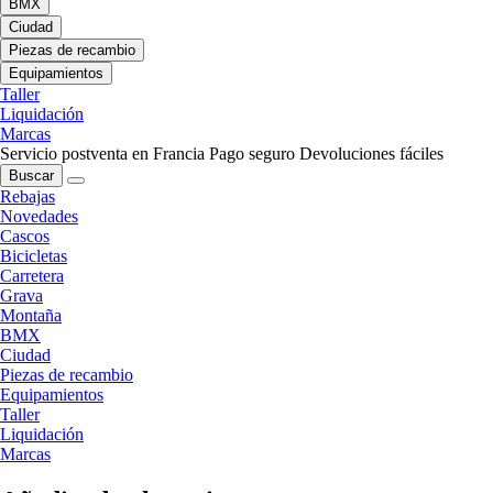
BMX
Ciudad
Piezas de recambio
Equipamientos
Taller
Liquidación
Marcas
Servicio postventa en Francia
Pago seguro
Devoluciones fáciles
Buscar
Rebajas
Novedades
Cascos
Bicicletas
Carretera
Grava
Montaña
BMX
Ciudad
Piezas de recambio
Equipamientos
Taller
Liquidación
Marcas