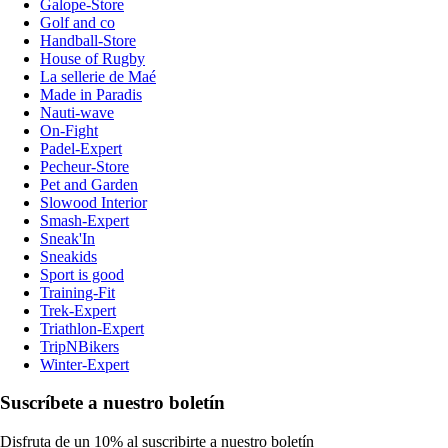
Galope-Store
Golf and co
Handball-Store
House of Rugby
La sellerie de Maé
Made in Paradis
Nauti-wave
On-Fight
Padel-Expert
Pecheur-Store
Pet and Garden
Slowood Interior
Smash-Expert
Sneak'In
Sneakids
Sport is good
Training-Fit
Trek-Expert
Triathlon-Expert
TripNBikers
Winter-Expert
Suscríbete a nuestro boletín
Disfruta de un 10% al suscribirte a nuestro boletín