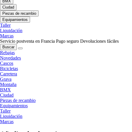
BMX
Ciudad
Piezas de recambio
Equipamientos
Taller
Liquidación
Marcas
Servicio postventa en Francia
Pago seguro
Devoluciones fáciles
Buscar
Rebajas
Novedades
Cascos
Bicicletas
Carretera
Grava
Montaña
BMX
Ciudad
Piezas de recambio
Equipamientos
Taller
Liquidación
Marcas