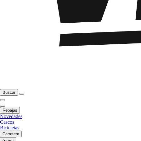
Buscar
Rebajas
Novedades
Cascos
Bicicletas
Carretera
Grava