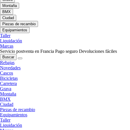
Montaña
BMX
Ciudad
Piezas de recambio
Equipamientos
Taller
Liquidación
Marcas
Servicio postventa en Francia
Pago seguro
Devoluciones fáciles
Buscar
Rebajas
Novedades
Cascos
Bicicletas
Carretera
Grava
Montaña
BMX
Ciudad
Piezas de recambio
Equipamientos
Taller
Liquidación