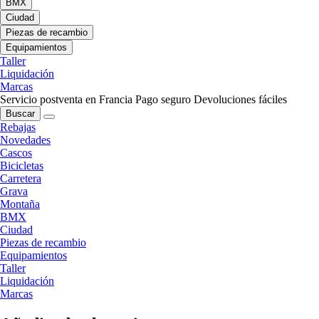
BMX
Ciudad
Piezas de recambio
Equipamientos
Taller
Liquidación
Marcas
Servicio postventa en Francia
Pago seguro
Devoluciones fáciles
Buscar
Rebajas
Novedades
Cascos
Bicicletas
Carretera
Grava
Montaña
BMX
Ciudad
Piezas de recambio
Equipamientos
Taller
Liquidación
Marcas