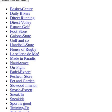
Basket-Center
Daily Bikers
Direct Running
Direct-Volley
Espace Golf
Foot-Store
Galope-Store
Golf and co
Handball-Store
House of Rugby
La sellerie de Maé
Made in Paradis
Nauti-wave
On-Fight
Padel-Expert
Pecheur-Store
Pet and Garden
Slowood Interior
Smash-Expert
Sneak'In
Sneakids
Sport is good
Training-Fit