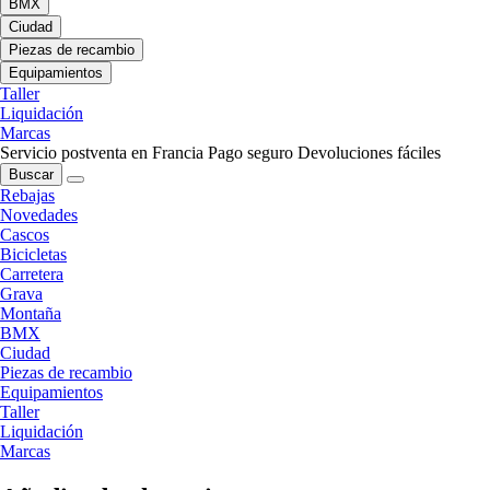
BMX
Ciudad
Piezas de recambio
Equipamientos
Taller
Liquidación
Marcas
Servicio postventa en Francia
Pago seguro
Devoluciones fáciles
Buscar
Rebajas
Novedades
Cascos
Bicicletas
Carretera
Grava
Montaña
BMX
Ciudad
Piezas de recambio
Equipamientos
Taller
Liquidación
Marcas