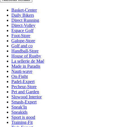
Basket-Center
Daily Bikers
Direct Running
Direct-Volley
Espace Golf
Foot-Store
Galope-Store
Golf and co
Handball-Store
House of Rugby
La sellerie de Maé
Made in Paradis
Nauti-wave
On-Fight
Padel-Expert
Pecheur-Store
Pet and Garden
Slowood Interior
Smash-Expert
Sneak'In
Sneakids
Sport is good
Training-Fit