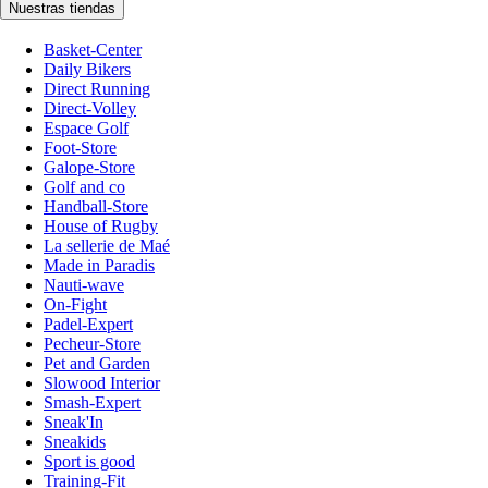
Nuestras tiendas
Basket-Center
Daily Bikers
Direct Running
Direct-Volley
Espace Golf
Foot-Store
Galope-Store
Golf and co
Handball-Store
House of Rugby
La sellerie de Maé
Made in Paradis
Nauti-wave
On-Fight
Padel-Expert
Pecheur-Store
Pet and Garden
Slowood Interior
Smash-Expert
Sneak'In
Sneakids
Sport is good
Training-Fit