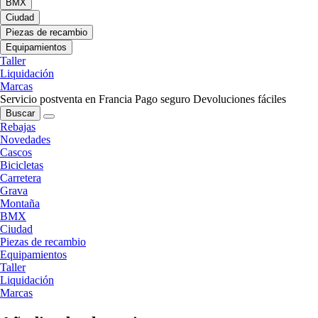
BMX
Ciudad
Piezas de recambio
Equipamientos
Taller
Liquidación
Marcas
Servicio postventa en Francia
Pago seguro
Devoluciones fáciles
Buscar
Rebajas
Novedades
Cascos
Bicicletas
Carretera
Grava
Montaña
BMX
Ciudad
Piezas de recambio
Equipamientos
Taller
Liquidación
Marcas