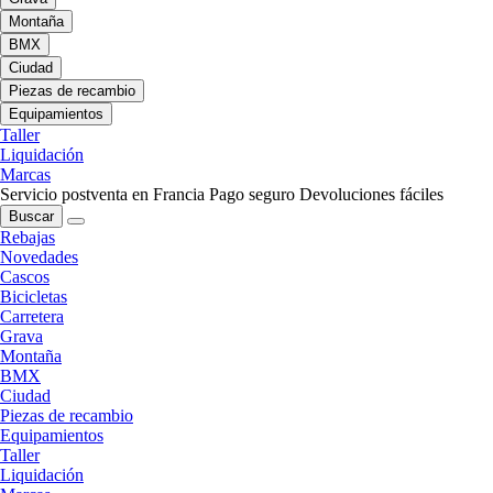
Montaña
BMX
Ciudad
Piezas de recambio
Equipamientos
Taller
Liquidación
Marcas
Servicio postventa en Francia
Pago seguro
Devoluciones fáciles
Buscar
Rebajas
Novedades
Cascos
Bicicletas
Carretera
Grava
Montaña
BMX
Ciudad
Piezas de recambio
Equipamientos
Taller
Liquidación