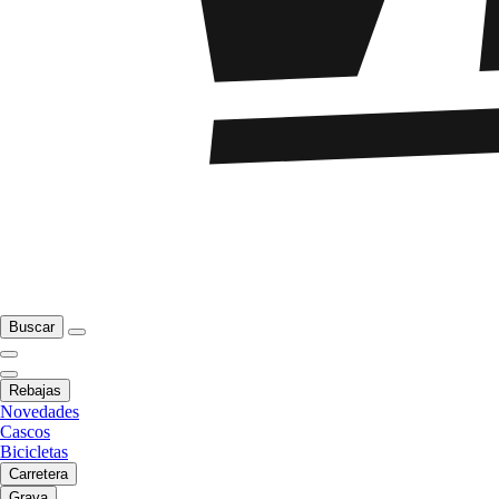
Buscar
Rebajas
Novedades
Cascos
Bicicletas
Carretera
Grava