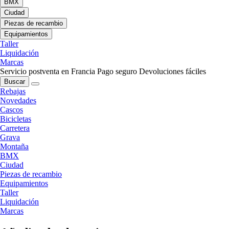
BMX
Ciudad
Piezas de recambio
Equipamientos
Taller
Liquidación
Marcas
Servicio postventa en Francia
Pago seguro
Devoluciones fáciles
Buscar
Rebajas
Novedades
Cascos
Bicicletas
Carretera
Grava
Montaña
BMX
Ciudad
Piezas de recambio
Equipamientos
Taller
Liquidación
Marcas