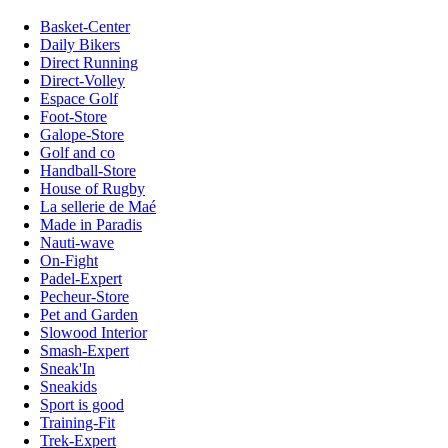
Basket-Center
Daily Bikers
Direct Running
Direct-Volley
Espace Golf
Foot-Store
Galope-Store
Golf and co
Handball-Store
House of Rugby
La sellerie de Maé
Made in Paradis
Nauti-wave
On-Fight
Padel-Expert
Pecheur-Store
Pet and Garden
Slowood Interior
Smash-Expert
Sneak'In
Sneakids
Sport is good
Training-Fit
Trek-Expert