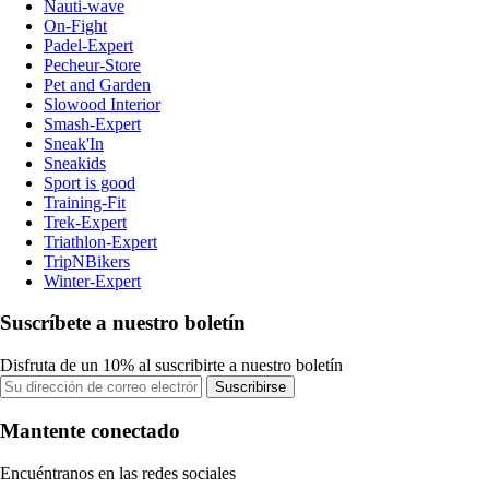
Nauti-wave
On-Fight
Padel-Expert
Pecheur-Store
Pet and Garden
Slowood Interior
Smash-Expert
Sneak'In
Sneakids
Sport is good
Training-Fit
Trek-Expert
Triathlon-Expert
TripNBikers
Winter-Expert
Suscríbete a nuestro boletín
Disfruta de un 10% al suscribirte a nuestro boletín
Suscribirse
Mantente conectado
Encuéntranos en las redes sociales