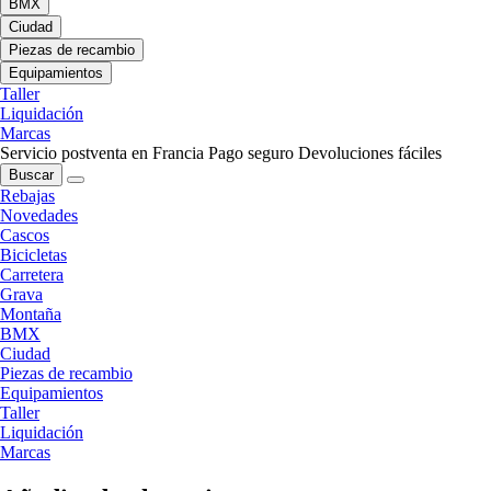
BMX
Ciudad
Piezas de recambio
Equipamientos
Taller
Liquidación
Marcas
Servicio postventa en Francia
Pago seguro
Devoluciones fáciles
Buscar
Rebajas
Novedades
Cascos
Bicicletas
Carretera
Grava
Montaña
BMX
Ciudad
Piezas de recambio
Equipamientos
Taller
Liquidación
Marcas