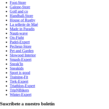
Foot-Store
Galope-Store
Golf and co
Handball-Store
House of Rugby
La sellerie de Maé
Made in Paradis
Nauti-wave
On-Fight
Padel-Expert
Pecheur-Store
Pet and Garden
Slowood Interior
Smash-Expert
Sneak'In
Sneakids
Sport is good
Training-Fit
Trek-Expert
Triathlon-Expert
TripNBikers
Winter-Expert
Suscríbete a nuestro boletín