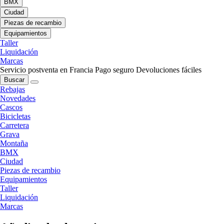
BMX
Ciudad
Piezas de recambio
Equipamientos
Taller
Liquidación
Marcas
Servicio postventa en Francia
Pago seguro
Devoluciones fáciles
Buscar
Rebajas
Novedades
Cascos
Bicicletas
Carretera
Grava
Montaña
BMX
Ciudad
Piezas de recambio
Equipamientos
Taller
Liquidación
Marcas