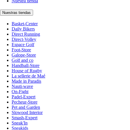
Nuestra tienda
Nuestras tiendas
Basket-Center
Daily Bikers
Direct Running
Direct-Volley
Espace Golf
Foot-Store
Galope-Store
Golf and co
Handball-Store
House of Rugby
La sellerie de Maé
Made in Paradis
Nauti-wave
On-Fight
Padel-Expert
Pecheur-Store
Pet and Garden
Slowood Interior
Smash-Expert
Sneak'In
Sneakids