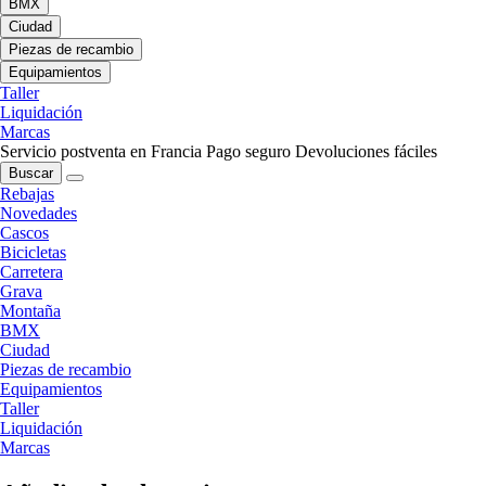
BMX
Ciudad
Piezas de recambio
Equipamientos
Taller
Liquidación
Marcas
Servicio postventa en Francia
Pago seguro
Devoluciones fáciles
Buscar
Rebajas
Novedades
Cascos
Bicicletas
Carretera
Grava
Montaña
BMX
Ciudad
Piezas de recambio
Equipamientos
Taller
Liquidación
Marcas