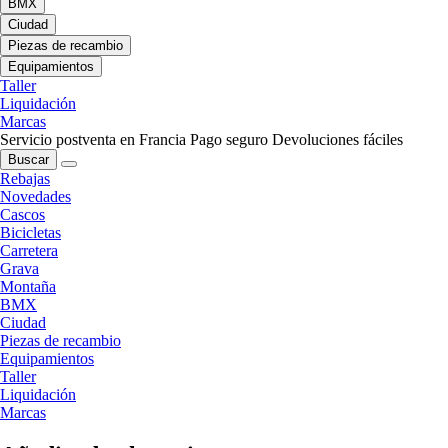
BMX
Ciudad
Piezas de recambio
Equipamientos
Taller
Liquidación
Marcas
Servicio postventa en Francia
Pago seguro
Devoluciones fáciles
Buscar
Rebajas
Novedades
Cascos
Bicicletas
Carretera
Grava
Montaña
BMX
Ciudad
Piezas de recambio
Equipamientos
Taller
Liquidación
Marcas