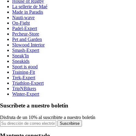
House of Rugby
La sellerie de Maé
Made in Paradis
Nauti-wave
On-Fight
Padel-Expert
Pecheur-Store
Pet and Garden
Slowood Interior
Smash-Expert
Sneak'In
Sneakids
Sport is good
Training-Fit
Trek-Expert
Triathlon-Expert
TripNBikers
Winter-Expert
Suscríbete a nuestro boletín
Disfruta de un 10% al suscribirte a nuestro boletín
Suscribirse
Mantente conectado