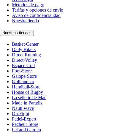
Métodos de pago
Tarifas y opciones de envío
Aviso de confidencialidad
Nuestra tienda
Nuestras tiendas
Basket-Center
Daily Bikers
Direct Running
Direct-Volley
Espace Golf
Foot-Store
Galope-Store
Golf and co
Handball-Store
House of Rugby
La sellerie de Maé
Made in Paradis
Nauti-wave
On-Fight
Padel-Expert
Pecheur-Store
Pet and Garden