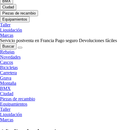
BMX
Ciudad
Piezas de recambio
Equipamientos
Taller
Liquidación
Marcas
Servicio postventa en Francia
Pago seguro
Devoluciones fáciles
Buscar
Rebajas
Novedades
Cascos
Bicicletas
Carretera
Grava
Montaña
BMX
Ciudad
Piezas de recambio
Equipamientos
Taller
Liquidación
Marcas