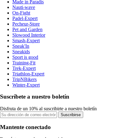
Made in Paradis
Nauti-wave
On-Fight
Padel-Expert
Pecheur-Store
Pet and Garden
Slowood Interior
Smash-Expert
Sneak'In
Sneakids
Sport is good
Training-Fit
Trek-Expert
Triathlon-Expert
TripNBikers
Winter-Expert
Suscríbete a nuestro boletín
Disfruta de un 10% al suscribirte a nuestro boletín
Suscribirse
Mantente conectado