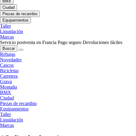
BMX
Ciudad
Piezas de recambio
Equipamientos
Taller
Liquidación
Marcas
Servicio postventa en Francia
Pago seguro
Devoluciones fáciles
Buscar
Rebajas
Novedades
Cascos
Bicicletas
Carretera
Grava
Montaña
BMX
Ciudad
Piezas de recambio
Equipamientos
Taller
Liquidación
Marcas