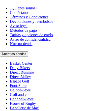
¿Quiénes somos?
Contáctanos
Términos y Condiciones
Devoluciones y reembolsos
Aviso legal
Métodos de pago
Tarifas y opciones de envío
Aviso de confidencialidad
Nuestra tienda
Nuestras tiendas
Basket-Center
Daily Bikers
Direct Running
Direct-Volley
Espace Golf
Foot-Store
Galope-Store
Golf and co
Handball-Store
House of Rugby
La sellerie de Maé