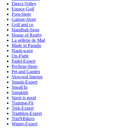
Direct-Volley
Espace Golf
Foot-Store
Galope-Store
Golf and co
Handball-Store
House of Rugby
La sellerie de Maé
Made in Paradis
Nauti-wave
On-Fight
Padel-Expert
Pecheur-Store
Pet and Garden
Slowood Interior
Smash-Expert
Sneak'In
Sneakids
Sport is good
Training-Fit
Trek-Expert
Triathlon-Expert
TripNBikers
Winter-Expert