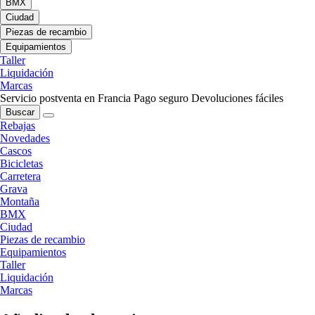
BMX
Ciudad
Piezas de recambio
Equipamientos
Taller
Liquidación
Marcas
Servicio postventa en Francia
Pago seguro
Devoluciones fáciles
Buscar
Rebajas
Novedades
Cascos
Bicicletas
Carretera
Grava
Montaña
BMX
Ciudad
Piezas de recambio
Equipamientos
Taller
Liquidación
Marcas