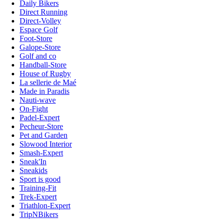
Daily Bikers
Direct Running
Direct-Volley
Espace Golf
Foot-Store
Galope-Store
Golf and co
Handball-Store
House of Rugby
La sellerie de Maé
Made in Paradis
Nauti-wave
On-Fight
Padel-Expert
Pecheur-Store
Pet and Garden
Slowood Interior
Smash-Expert
Sneak'In
Sneakids
Sport is good
Training-Fit
Trek-Expert
Triathlon-Expert
TripNBikers