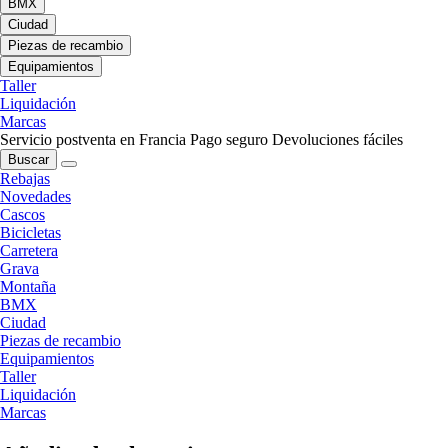
BMX
Ciudad
Piezas de recambio
Equipamientos
Taller
Liquidación
Marcas
Servicio postventa en Francia
Pago seguro
Devoluciones fáciles
Buscar
Rebajas
Novedades
Cascos
Bicicletas
Carretera
Grava
Montaña
BMX
Ciudad
Piezas de recambio
Equipamientos
Taller
Liquidación
Marcas