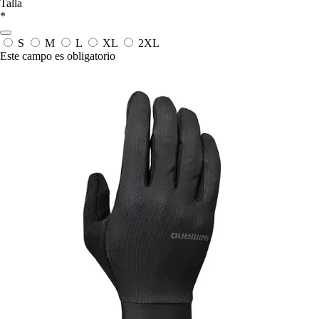
Talla
*
S
M
L
XL
2XL
Este campo es obligatorio