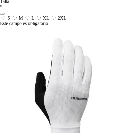
Talla
*
S
M
L
XL
2XL
Este campo es obligatorio