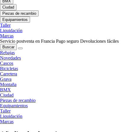
BMX
Ciudad
Piezas de recambio
Equipamientos
Taller
Liquidación
Marcas
Servicio postventa en Francia
Pago seguro
Devoluciones fáciles
Buscar
Rebajas
Novedades
Cascos
Bicicletas
Carretera
Grava
Montaña
BMX
Ciudad
Piezas de recambio
Equipamientos
Taller
Liquidación
Marcas