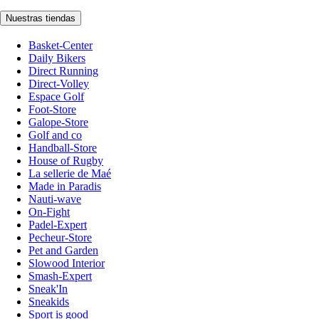
Nuestras tiendas
Basket-Center
Daily Bikers
Direct Running
Direct-Volley
Espace Golf
Foot-Store
Galope-Store
Golf and co
Handball-Store
House of Rugby
La sellerie de Maé
Made in Paradis
Nauti-wave
On-Fight
Padel-Expert
Pecheur-Store
Pet and Garden
Slowood Interior
Smash-Expert
Sneak'In
Sneakids
Sport is good