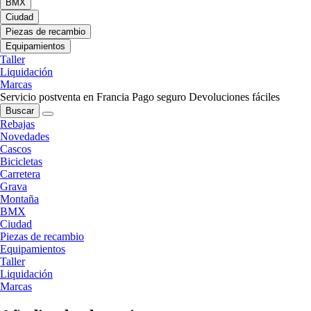
BMX
Ciudad
Piezas de recambio
Equipamientos
Taller
Liquidación
Marcas
Servicio postventa en Francia
Pago seguro
Devoluciones fáciles
Buscar
Rebajas
Novedades
Cascos
Bicicletas
Carretera
Grava
Montaña
BMX
Ciudad
Piezas de recambio
Equipamientos
Taller
Liquidación
Marcas