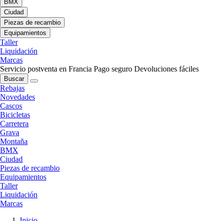
BMX
Ciudad
Piezas de recambio
Equipamientos
Taller
Liquidación
Marcas
Servicio postventa en Francia
Pago seguro
Devoluciones fáciles
Buscar
Rebajas
Novedades
Cascos
Bicicletas
Carretera
Grava
Montaña
BMX
Ciudad
Piezas de recambio
Equipamientos
Taller
Liquidación
Marcas
Inicio