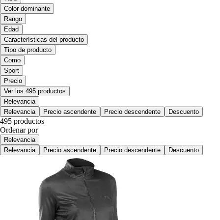
Color dominante
Rango
Edad
Características del producto
Tipo de producto
Como
Sport
Precio
Ver los 495 productos
Relevancia
Relevancia
Precio ascendente
Precio descendente
Descuento
495 productos
Ordenar por
Relevancia
Relevancia
Precio ascendente
Precio descendente
Descuento