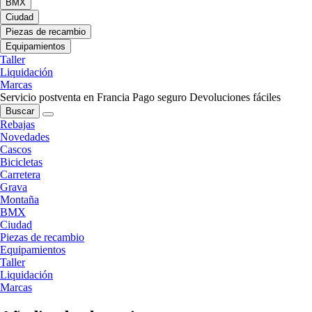
BMX
Ciudad
Piezas de recambio
Equipamientos
Taller
Liquidación
Marcas
Servicio postventa en Francia
Pago seguro
Devoluciones fáciles
Buscar
Rebajas
Novedades
Cascos
Bicicletas
Carretera
Grava
Montaña
BMX
Ciudad
Piezas de recambio
Equipamientos
Taller
Liquidación
Marcas