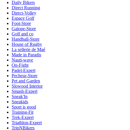
Daily Bikers
Direct Running
Direct-Volley
Espace Golf
Foot-Store
Galope-Store
Golf and co
Handball-Store
House of Rugby
La sellerie de Maé
Made in Paradis
Nauti-wave
On-Fight
Padel-Expert
Pecheur-Store
Pet and Garden
Slowood Interior
Smash-Expert
Sneak'In
Sneakids
Sport is good
Training-Fit
Trek-Expert
Triathlon-Expert
TripNBikers