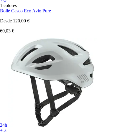
+-3
1 colores
Bollé
Casco Eco Avio Pure
Desde
120,00 €
60,03 €
24h
+-3