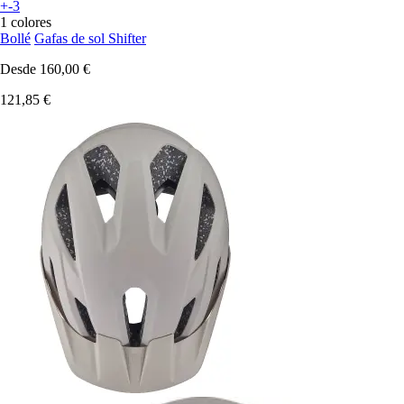
+-3
1 colores
Bollé
Gafas de sol Shifter
Desde
160,00 €
121,85 €