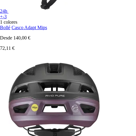
24h
+-3
1 colores
Bollé
Casco Adapt Mips
Desde
140,00 €
72,11 €