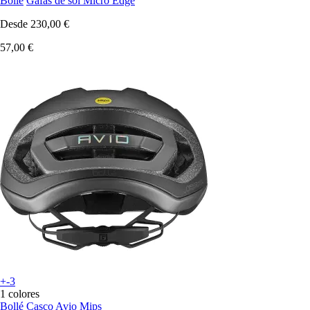
Bollé
Gafas de sol Micro Edge
Desde
230,00 €
57,00 €
+-3
1 colores
Bollé
Casco Avio Mips