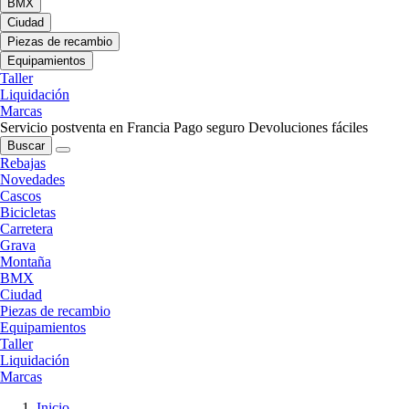
BMX
Ciudad
Piezas de recambio
Equipamientos
Taller
Liquidación
Marcas
Servicio postventa en Francia
Pago seguro
Devoluciones fáciles
Buscar
Rebajas
Novedades
Cascos
Bicicletas
Carretera
Grava
Montaña
BMX
Ciudad
Piezas de recambio
Equipamientos
Taller
Liquidación
Marcas
Inicio