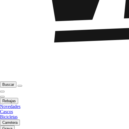
Buscar
Rebajas
Novedades
Cascos
Bicicletas
Carretera
Grava