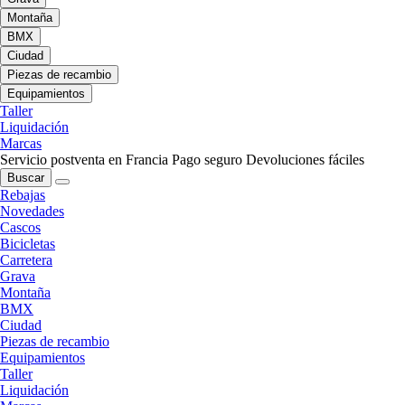
Montaña
BMX
Ciudad
Piezas de recambio
Equipamientos
Taller
Liquidación
Marcas
Servicio postventa en Francia
Pago seguro
Devoluciones fáciles
Buscar
Rebajas
Novedades
Cascos
Bicicletas
Carretera
Grava
Montaña
BMX
Ciudad
Piezas de recambio
Equipamientos
Taller
Liquidación