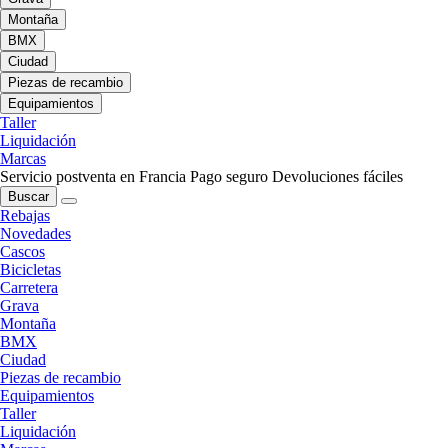
Montaña
BMX
Ciudad
Piezas de recambio
Equipamientos
Taller
Liquidación
Marcas
Servicio postventa en Francia
Pago seguro
Devoluciones fáciles
Buscar
Rebajas
Novedades
Cascos
Bicicletas
Carretera
Grava
Montaña
BMX
Ciudad
Piezas de recambio
Equipamientos
Taller
Liquidación