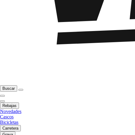
Buscar
Rebajas
Novedades
Cascos
Bicicletas
Carretera
Grava