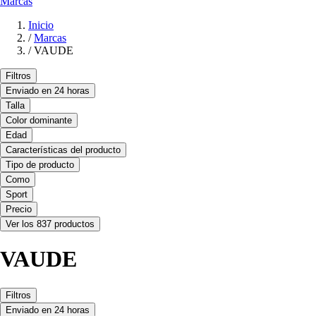
Marcas
Inicio
/
Marcas
/
VAUDE
Filtros
Enviado en 24 horas
Talla
Color dominante
Edad
Características del producto
Tipo de producto
Como
Sport
Precio
Ver los 837 productos
VAUDE
Filtros
Enviado en 24 horas