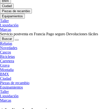
BMX
Ciudad
Piezas de recambio
Equipamientos
Taller
Liquidación
Marcas
Servicio postventa en Francia
Pago seguro
Devoluciones fáciles
Buscar
Rebajas
Novedades
Cascos
Bicicletas
Carretera
Grava
Montaña
BMX
Ciudad
Piezas de recambio
Equipamientos
Taller
Liquidación
Marcas