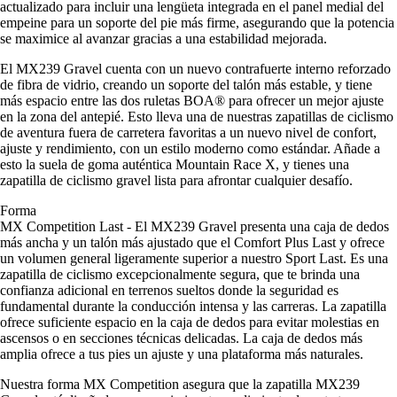
actualizado para incluir una lengüeta integrada en el panel medial del
empeine para un soporte del pie más firme, asegurando que la potencia
se maximice al avanzar gracias a una estabilidad mejorada.
El MX239 Gravel cuenta con un nuevo contrafuerte interno reforzado
de fibra de vidrio, creando un soporte del talón más estable, y tiene
más espacio entre las dos ruletas BOA® para ofrecer un mejor ajuste
en la zona del antepié. Esto lleva una de nuestras zapatillas de ciclismo
de aventura fuera de carretera favoritas a un nuevo nivel de confort,
ajuste y rendimiento, con un estilo moderno como estándar. Añade a
esto la suela de goma auténtica Mountain Race X, y tienes una
zapatilla de ciclismo gravel lista para afrontar cualquier desafío.
Forma
MX Competition Last - El MX239 Gravel presenta una caja de dedos
más ancha y un talón más ajustado que el Comfort Plus Last y ofrece
un volumen general ligeramente superior a nuestro Sport Last. Es una
zapatilla de ciclismo excepcionalmente segura, que te brinda una
confianza adicional en terrenos sueltos donde la seguridad es
fundamental durante la conducción intensa y las carreras. La zapatilla
ofrece suficiente espacio en la caja de dedos para evitar molestias en
ascensos o en secciones técnicas delicadas. La caja de dedos más
amplia ofrece a tus pies un ajuste y una plataforma más naturales.
Nuestra forma MX Competition asegura que la zapatilla MX239