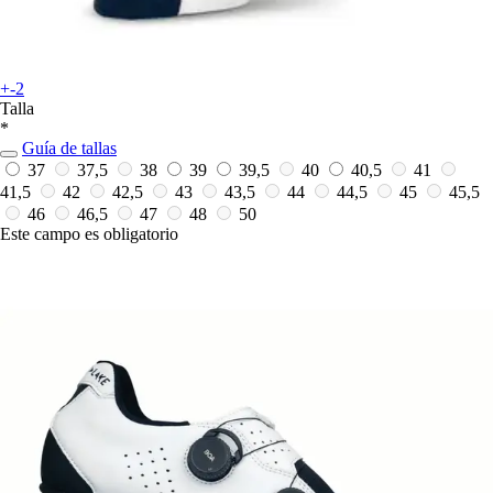
+-2
Talla
*
Guía de tallas
37
37,5
38
39
39,5
40
40,5
41
41,5
42
42,5
43
43,5
44
44,5
45
45,5
46
46,5
47
48
50
Este campo es obligatorio