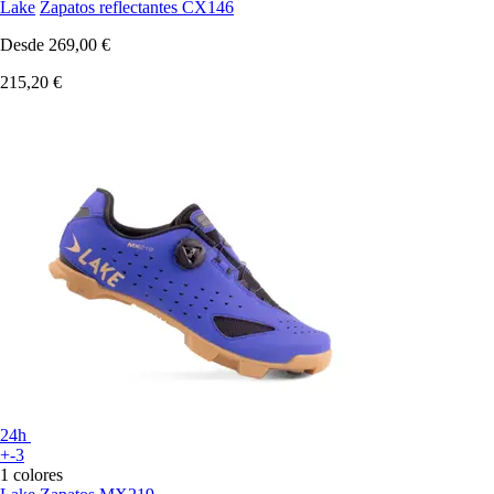
Lake
Zapatos reflectantes CX146
Desde
269,00 €
215,20 €
24h
+-3
1 colores