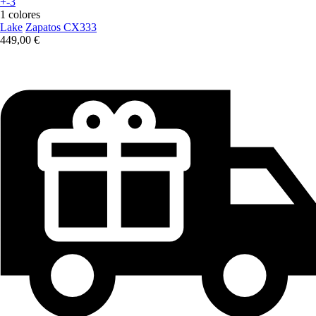
+-3
1 colores
Lake
Zapatos CX333
449,00 €