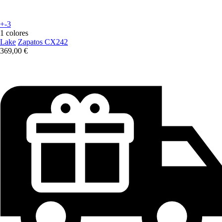
+-3
1 colores
Lake
Zapatos CX242
369,00 €