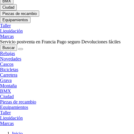
BMX
Ciudad
Piezas de recambio
Equipamientos
Taller
Liquidación
Marcas
Servicio postventa en Francia
Pago seguro
Devoluciones fáciles
Buscar
Rebajas
Novedades
Cascos
Bicicletas
Carretera
Grava
Montaña
BMX
Ciudad
Piezas de recambio
Equipamientos
Taller
Liquidación
Marcas
Inicio