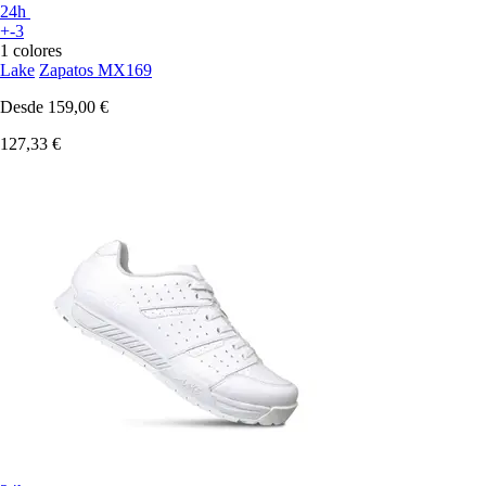
24h
+-3
1 colores
Lake
Zapatos MX169
Desde
159,00 €
127,33 €