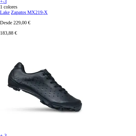
+-3
1 colores
Lake
Zapatos MX219-X
Desde
229,00 €
183,88 €
+-3