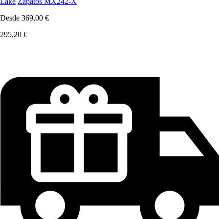
Lake
Zapatos MX242-X
Desde
369,00 €
295,20 €