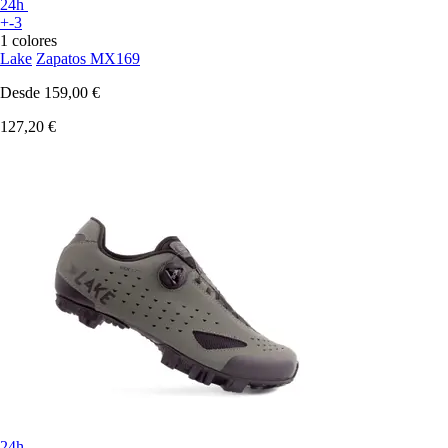
24h
+-3
1 colores
Lake
Zapatos MX169
Desde
159,00 €
127,20 €
24h