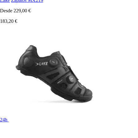
Lake
Zapatos MX219
Desde
229,00 €
183,20 €
24h