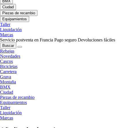
BMX
Ciudad
Piezas de recambio
Equipamientos
Taller
Liquidación
Marcas
Servicio postventa en Francia
Pago seguro
Devoluciones fáciles
Buscar
Rebajas
Novedades
Cascos
Bicicletas
Carretera
Grava
Montaña
BMX
Ciudad
Piezas de recambio
Equipamientos
Taller
Liquidación
Marcas