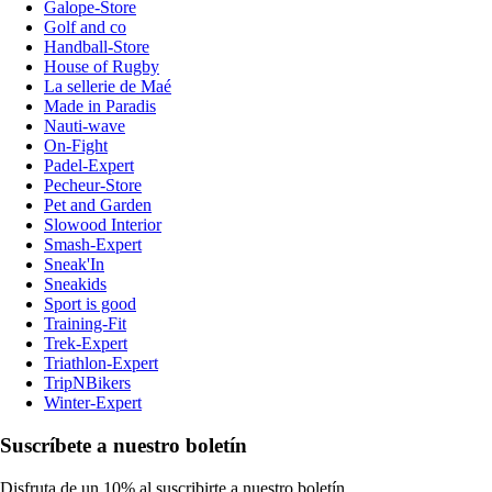
Galope-Store
Golf and co
Handball-Store
House of Rugby
La sellerie de Maé
Made in Paradis
Nauti-wave
On-Fight
Padel-Expert
Pecheur-Store
Pet and Garden
Slowood Interior
Smash-Expert
Sneak'In
Sneakids
Sport is good
Training-Fit
Trek-Expert
Triathlon-Expert
TripNBikers
Winter-Expert
Suscríbete a nuestro boletín
Disfruta de un 10% al suscribirte a nuestro boletín