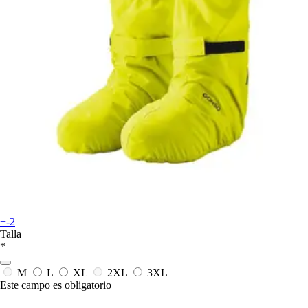
+-2
Talla
*
M
L
XL
2XL
3XL
Este campo es obligatorio