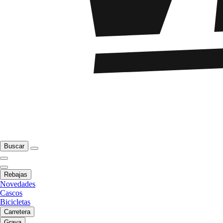
Buscar
Rebajas
Novedades
Cascos
Bicicletas
Carretera
Grava