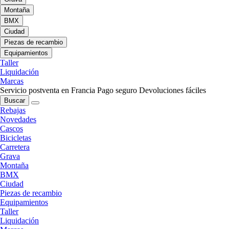
Montaña
BMX
Ciudad
Piezas de recambio
Equipamientos
Taller
Liquidación
Marcas
Servicio postventa en Francia
Pago seguro
Devoluciones fáciles
Buscar
Rebajas
Novedades
Cascos
Bicicletas
Carretera
Grava
Montaña
BMX
Ciudad
Piezas de recambio
Equipamientos
Taller
Liquidación