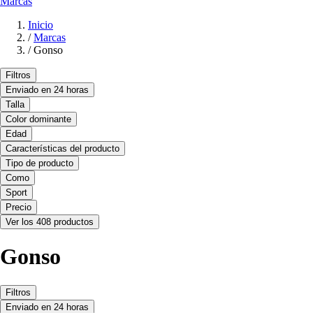
Marcas
Inicio
/
Marcas
/
Gonso
Filtros
Enviado en 24 horas
Talla
Color dominante
Edad
Características del producto
Tipo de producto
Como
Sport
Precio
Ver los 408 productos
Gonso
Filtros
Enviado en 24 horas