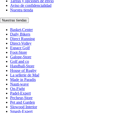
Tarifas y opciones de envío
Aviso de confidencialidad
Nuestra tienda
Nuestras tiendas
Basket-Center
Daily Bikers
Direct Running
Direct-Volley
Espace Golf
Foot-Store
Galope-Store
Golf and co
Handball-Store
House of Rugby
La sellerie de Maé
Made in Paradis
Nauti-wave
On-Fight
Padel-Expert
Pecheur-Store
Pet and Garden
Slowood Interior
Smash-Expert