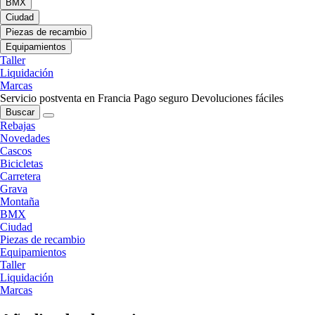
BMX
Ciudad
Piezas de recambio
Equipamientos
Taller
Liquidación
Marcas
Servicio postventa en Francia
Pago seguro
Devoluciones fáciles
Buscar
Rebajas
Novedades
Cascos
Bicicletas
Carretera
Grava
Montaña
BMX
Ciudad
Piezas de recambio
Equipamientos
Taller
Liquidación
Marcas