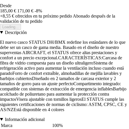
Desde
185,00 €
171,00 €
-8%
+8,55 €
ofrecidos en tu próximo pedido
Abonado después de la
validación de tu pedido
Loading...
Descripción
El nuevo casco STATUS DH/BMX redefine los estándares de lo que
debe ser un casco de gama media. Basado en el diseño de nuestro
superventas AIRCRAFT, el STATUS ofrece altas prestaciones y
confort a un precio excepcional.CARACTERÍSTICAS:Carcasa de
fibra de vidrio compuesta para un diseño ultraligeroSistema de
refrigeración activo para aumentar la ventilación incluso cuando está
paradoForro de confort extraíble, almohadillas de mejilla lavables y
barbijos cubiertosDiseñado en 2 tamaños de carcasa exterior y 2
tamaños de gorro para un ajuste perfectoCompartimento integrado:
compatible con sistemas de extracción de emergencia inflablesBarbijo
acolchado de poliuretano para aumentar la protección contra
impactosVisera ajustable con tornillos ligerosEl STATUS cumple las
siguientes certificaciones de normas de ciclismo: ASTM, CPSC, CE y
AS/NZEstá disponible en 4 colores
Información adicional
Marca
100%