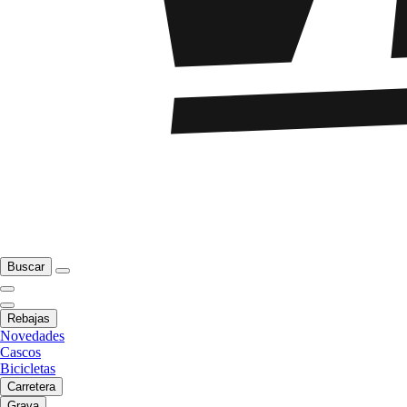
Buscar
Rebajas
Novedades
Cascos
Bicicletas
Carretera
Grava