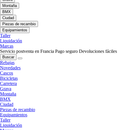
Montaña
BMX
Ciudad
Piezas de recambio
Equipamientos
Taller
Liquidación
Marcas
Servicio postventa en Francia
Pago seguro
Devoluciones fáciles
Buscar
Rebajas
Novedades
Cascos
Bicicletas
Carretera
Grava
Montaña
BMX
Ciudad
Piezas de recambio
Equipamientos
Taller
Liquidación