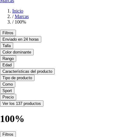
Marcas
Inicio
/
Marcas
/
100%
Filtros
Enviado en 24 horas
Talla
Color dominante
Rango
Edad
Características del producto
Tipo de producto
Como
Sport
Precio
Ver los 137 productos
100%
Filtros