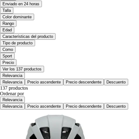
Enviado en 24 horas
Talla
Color dominante
Rango
Edad
Características del producto
Tipo de producto
Como
Sport
Precio
Ver los 137 productos
Relevancia
Relevancia
Precio ascendente
Precio descendente
Descuento
137 productos
Ordenar por
Relevancia
Relevancia
Precio ascendente
Precio descendente
Descuento