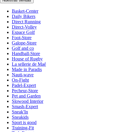
Nuestras tiendas
Basket-Center
Daily Bikers
Direct Running
Direct-Volley
Espace Golf
Foot-Store
Galope-Store
Golf and co
Handball-Store
House of Rugby
La sellerie de Maé
Made in Paradis
Nauti-wave
On-Fight
Padel-Expert
Pecheur-Store
Pet and Garden
Slowood Interior
Smash-Expert
Sneak'In
Sneakids
Sport is good
Training-Fit