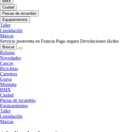
BMX
Ciudad
Piezas de recambio
Equipamientos
Taller
Liquidación
Marcas
Servicio postventa en Francia
Pago seguro
Devoluciones fáciles
Buscar
Rebajas
Novedades
Cascos
Bicicletas
Carretera
Grava
Montaña
BMX
Ciudad
Piezas de recambio
Equipamientos
Taller
Liquidación
Marcas