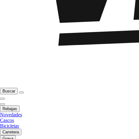
Buscar
Rebajas
Novedades
Cascos
Bicicletas
Carretera
Grava