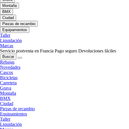
Montaña
BMX
Ciudad
Piezas de recambio
Equipamientos
Taller
Liquidación
Marcas
Servicio postventa en Francia
Pago seguro
Devoluciones fáciles
Buscar
Rebajas
Novedades
Cascos
Bicicletas
Carretera
Grava
Montaña
BMX
Ciudad
Piezas de recambio
Equipamientos
Taller
Liquidación