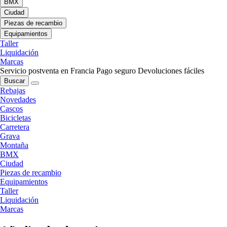
BMX
Ciudad
Piezas de recambio
Equipamientos
Taller
Liquidación
Marcas
Servicio postventa en Francia
Pago seguro
Devoluciones fáciles
Buscar
Rebajas
Novedades
Cascos
Bicicletas
Carretera
Grava
Montaña
BMX
Ciudad
Piezas de recambio
Equipamientos
Taller
Liquidación
Marcas