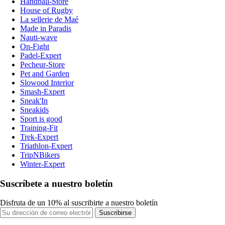
Handball-Store
House of Rugby
La sellerie de Maé
Made in Paradis
Nauti-wave
On-Fight
Padel-Expert
Pecheur-Store
Pet and Garden
Slowood Interior
Smash-Expert
Sneak'In
Sneakids
Sport is good
Training-Fit
Trek-Expert
Triathlon-Expert
TripNBikers
Winter-Expert
Suscríbete a nuestro boletín
Disfruta de un 10% al suscribirte a nuestro boletín
Suscribirse