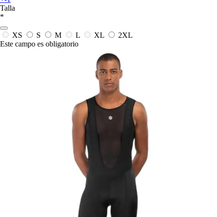
Talla
*
XS
S
M
L
XL
2XL
Este campo es obligatorio