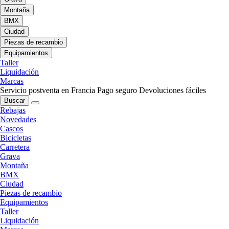
Montaña
BMX
Ciudad
Piezas de recambio
Equipamientos
Taller
Liquidación
Marcas
Servicio postventa en Francia
Pago seguro
Devoluciones fáciles
Buscar
Rebajas
Novedades
Cascos
Bicicletas
Carretera
Grava
Montaña
BMX
Ciudad
Piezas de recambio
Equipamientos
Taller
Liquidación