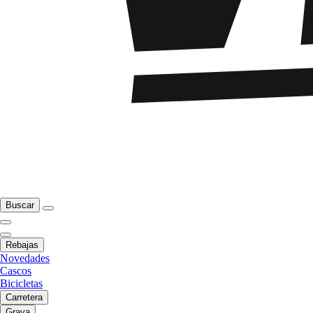
Buscar
Rebajas
Novedades
Cascos
Bicicletas
Carretera
Grava