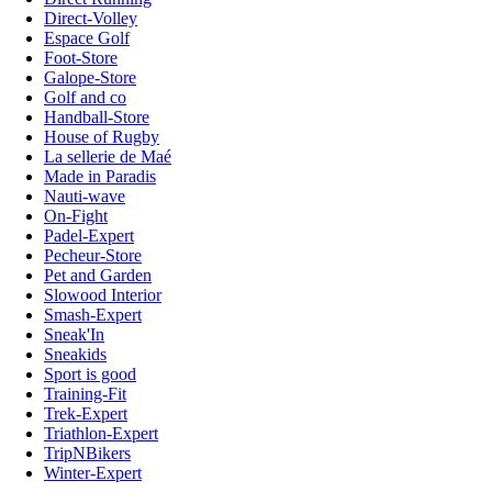
Direct-Volley
Espace Golf
Foot-Store
Galope-Store
Golf and co
Handball-Store
House of Rugby
La sellerie de Maé
Made in Paradis
Nauti-wave
On-Fight
Padel-Expert
Pecheur-Store
Pet and Garden
Slowood Interior
Smash-Expert
Sneak'In
Sneakids
Sport is good
Training-Fit
Trek-Expert
Triathlon-Expert
TripNBikers
Winter-Expert