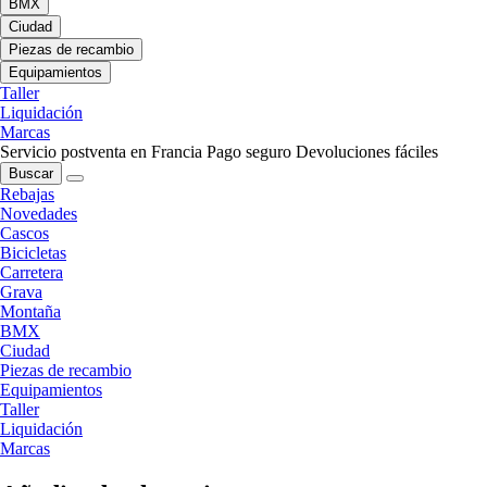
BMX
Ciudad
Piezas de recambio
Equipamientos
Taller
Liquidación
Marcas
Servicio postventa en Francia
Pago seguro
Devoluciones fáciles
Buscar
Rebajas
Novedades
Cascos
Bicicletas
Carretera
Grava
Montaña
BMX
Ciudad
Piezas de recambio
Equipamientos
Taller
Liquidación
Marcas