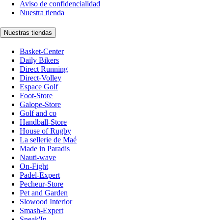
Aviso de confidencialidad
Nuestra tienda
Nuestras tiendas
Basket-Center
Daily Bikers
Direct Running
Direct-Volley
Espace Golf
Foot-Store
Galope-Store
Golf and co
Handball-Store
House of Rugby
La sellerie de Maé
Made in Paradis
Nauti-wave
On-Fight
Padel-Expert
Pecheur-Store
Pet and Garden
Slowood Interior
Smash-Expert
Sneak'In