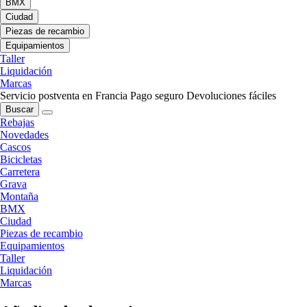
BMX
Ciudad
Piezas de recambio
Equipamientos
Taller
Liquidación
Marcas
Servicio postventa en Francia
Pago seguro
Devoluciones fáciles
Buscar
Rebajas
Novedades
Cascos
Bicicletas
Carretera
Grava
Montaña
BMX
Ciudad
Piezas de recambio
Equipamientos
Taller
Liquidación
Marcas