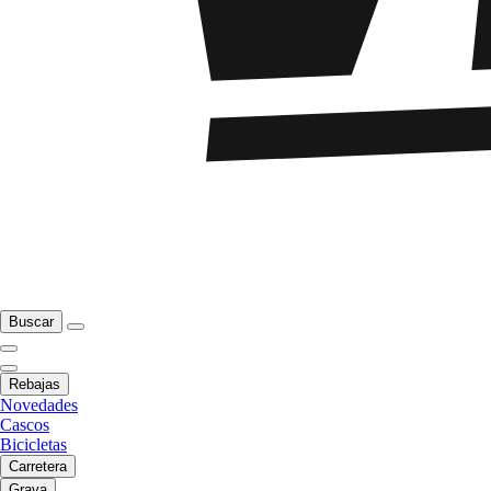
Buscar
Rebajas
Novedades
Cascos
Bicicletas
Carretera
Grava