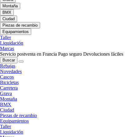
Montaña
BMX
Ciudad
Piezas de recambio
Equipamientos
Taller
Liquidación
Marcas
Servicio postventa en Francia
Pago seguro
Devoluciones fáciles
Buscar
Rebajas
Novedades
Cascos
Bicicletas
Carretera
Grava
Montaña
BMX
Ciudad
Piezas de recambio
Equipamientos
Taller
Liquidación