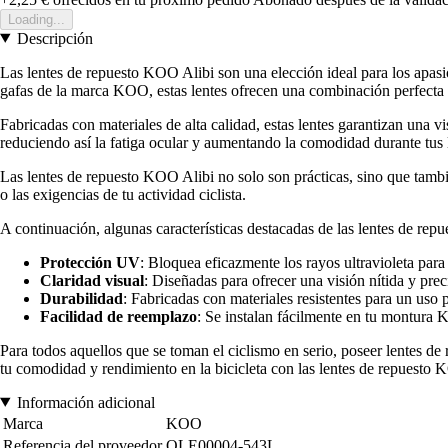
Loading...
Descripción
Las lentes de repuesto KOO Alibi son una elección ideal para los apas
gafas de la marca KOO, estas lentes ofrecen una combinación perfecta d
Fabricadas con materiales de alta calidad, estas lentes garantizan una v
reduciendo así la fatiga ocular y aumentando la comodidad durante tus l
Las lentes de repuesto KOO Alibi no solo son prácticas, sino que tambi
o las exigencias de tu actividad ciclista.
A continuación, algunas características destacadas de las lentes de re
Protección UV
: Bloquea eficazmente los rayos ultravioleta par
Claridad visual
: Diseñadas para ofrecer una visión nítida y prec
Durabilidad
: Fabricadas con materiales resistentes para un uso
Facilidad de reemplazo
: Se instalan fácilmente en tu montura 
Para todos aquellos que se toman el ciclismo en serio, poseer lentes de
tu comodidad y rendimiento en la bicicleta con las lentes de repuesto KO
Información adicional
Marca
KOO
Referencia del proveedor
OLE00004-543L