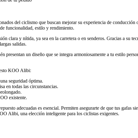
ionados del ciclismo que buscan mejorar su experiencia de conducción 
e funcionalidad, estilo y rendimiento.
isión clara y nítida, ya sea en la carretera o en senderos. Gracias a su 
argas salidas.
én presentan un diseño que se integra armoniosamente a tu estilo perso
puesto KOO Alibi:
a una seguridad óptima.
isa en todas las circunstancias.
 prolongado.
KOO existente.
 repuesto adecuadas es esencial. Permiten asegurarte de que tus gafas s
O Alibi, una elección inteligente para los ciclistas exigentes.