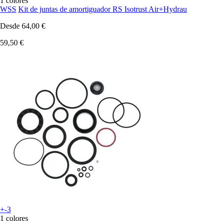
1 colores
WSS
Kit de juntas de amortiguador RS Isotrust Air+Hydrau
Desde
64,00 €
59,50 €
+-3
1 colores