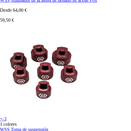
WSS
Adaptador de la aguja de llenado de aceite Fox
Desde
64,00 €
59,50 €
+-3
1 colores
WSS
Toma de suspensión