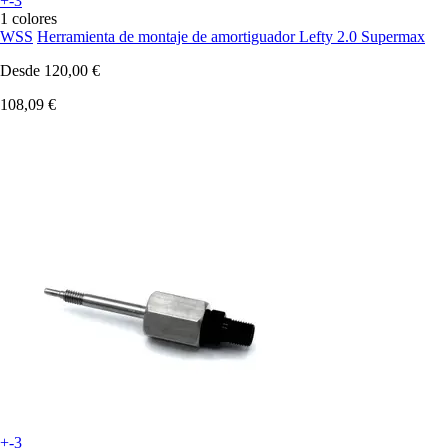
+-3
1 colores
WSS
Herramienta de montaje de amortiguador Lefty 2.0 Supermax
Desde
120,00 €
108,09 €
+-3