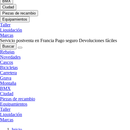
BMX
Ciudad
Piezas de recambio
Equipamientos
Taller
Liquidación
Marcas
Servicio postventa en Francia
Pago seguro
Devoluciones fáciles
Buscar
Rebajas
Novedades
Cascos
Bicicletas
Carretera
Grava
Montaña
BMX
Ciudad
Piezas de recambio
Equipamientos
Taller
Liquidación
Marcas
Inicio