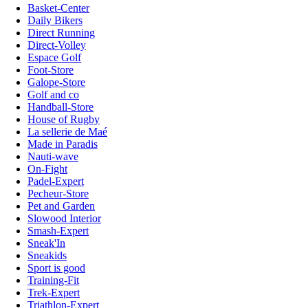
Basket-Center
Daily Bikers
Direct Running
Direct-Volley
Espace Golf
Foot-Store
Galope-Store
Golf and co
Handball-Store
House of Rugby
La sellerie de Maé
Made in Paradis
Nauti-wave
On-Fight
Padel-Expert
Pecheur-Store
Pet and Garden
Slowood Interior
Smash-Expert
Sneak'In
Sneakids
Sport is good
Training-Fit
Trek-Expert
Triathlon-Expert