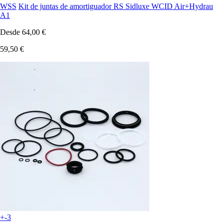
WSS
Kit de juntas de amortiguador RS Sidluxe WCID Air+Hydrau
A1
Desde
64,00 €
59,50 €
+-3