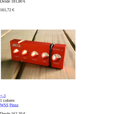
Desde
181,80 €
161,72 €
+-3
1 colores
WSS
Pinza
Desde
162,20 €