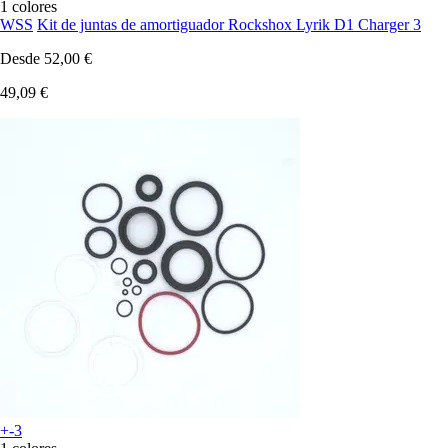
1 colores
WSS
Kit de juntas de amortiguador Rockshox Lyrik D1 Charger 3
Desde
52,00 €
49,09 €
+-3