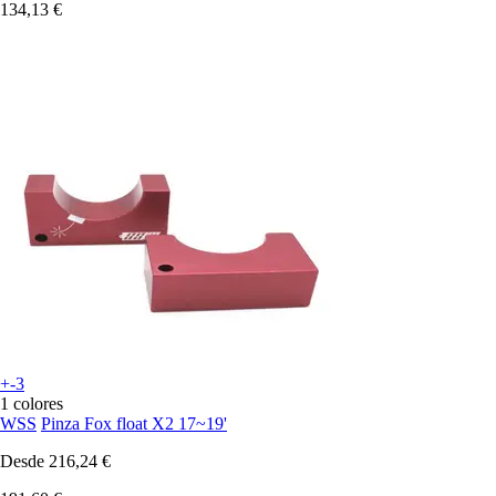
134,13 €
+-3
1 colores
WSS
Pinza Fox float X2 17~19'
Desde
216,24 €