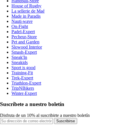
Handball-Store
House of Rugby
La sellerie de Maé
Made in Paradis
Nauti-wave
On-Fight
Padel-Expert
Pecheur-Store
Pet and Garden
Slowood Interior
Smash-Expert
Sneak'In
Sneakids
Sport is good
Training-Fit
Trek-Expert
Triathlon-Expert
TripNBikers
Winter-Expert
Suscríbete a nuestro boletín
Disfruta de un 10% al suscribirte a nuestro boletín
Suscribirse