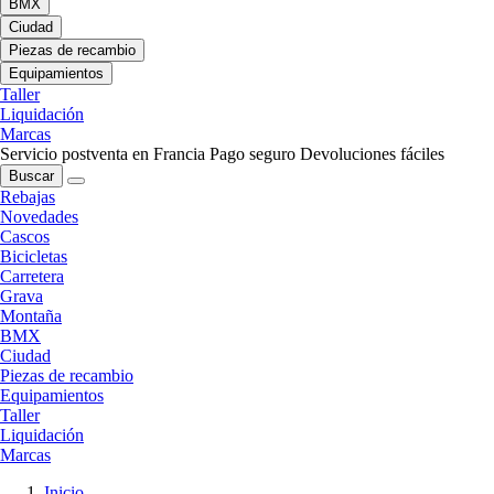
BMX
Ciudad
Piezas de recambio
Equipamientos
Taller
Liquidación
Marcas
Servicio postventa en Francia
Pago seguro
Devoluciones fáciles
Buscar
Rebajas
Novedades
Cascos
Bicicletas
Carretera
Grava
Montaña
BMX
Ciudad
Piezas de recambio
Equipamientos
Taller
Liquidación
Marcas
Inicio