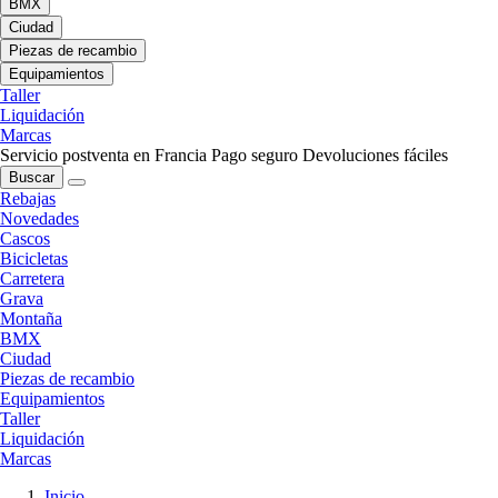
BMX
Ciudad
Piezas de recambio
Equipamientos
Taller
Liquidación
Marcas
Servicio postventa en Francia
Pago seguro
Devoluciones fáciles
Buscar
Rebajas
Novedades
Cascos
Bicicletas
Carretera
Grava
Montaña
BMX
Ciudad
Piezas de recambio
Equipamientos
Taller
Liquidación
Marcas
Inicio