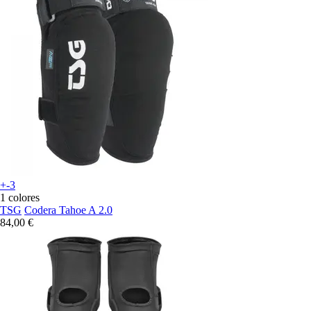
+-3
1 colores
TSG
Codera Tahoe A 2.0
84,00 €