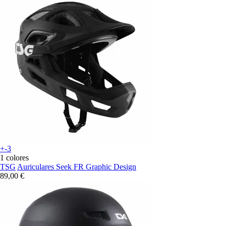
+-3
1 colores
TSG
Auriculares Seek FR Graphic Design
89,00 €