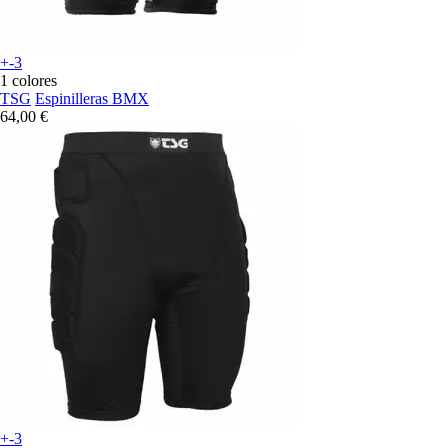
+-3
1 colores
TSG
Espinilleras BMX
64,00 €
+-3