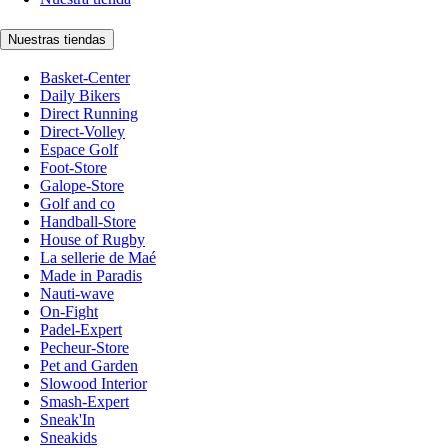
Nuestras tiendas
Basket-Center
Daily Bikers
Direct Running
Direct-Volley
Espace Golf
Foot-Store
Galope-Store
Golf and co
Handball-Store
House of Rugby
La sellerie de Maé
Made in Paradis
Nauti-wave
On-Fight
Padel-Expert
Pecheur-Store
Pet and Garden
Slowood Interior
Smash-Expert
Sneak'In
Sneakids