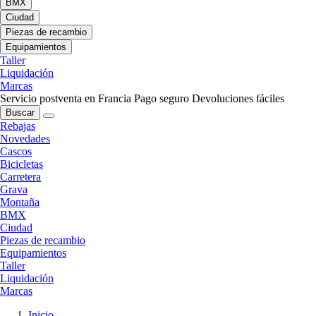
BMX
Ciudad
Piezas de recambio
Equipamientos
Taller
Liquidación
Marcas
Servicio postventa en Francia
Pago seguro
Devoluciones fáciles
Buscar
Rebajas
Novedades
Cascos
Bicicletas
Carretera
Grava
Montaña
BMX
Ciudad
Piezas de recambio
Equipamientos
Taller
Liquidación
Marcas
Inicio