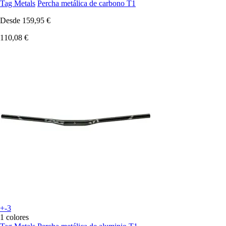
Tag Metals
Percha metálica de carbono T1
Desde
159,95 €
110,08 €
+-3
1 colores