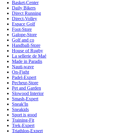
Basket-Center
Daily Bikers
Direct Running
Direct-Volley
Espace Golf
Foot-Store
Galope-Store
Golf and co
Handball-Store
House of Rugby
La sellerie de Maé
Made in Paradis
Nauti-wave
On-Fight
Padel-Expert
Pecheur-Store
Pet and Garden
Slowood Interior
Smash-Expert
Sneak'In
Sneakids
Sport is good
Training-Fit
Trek-Expert
Triathlon-Expert