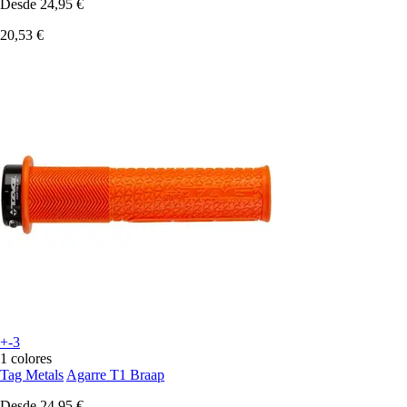
Desde
24,95 €
20,53 €
+-3
1 colores
Tag Metals
Agarre T1 Braap
Desde
24,95 €