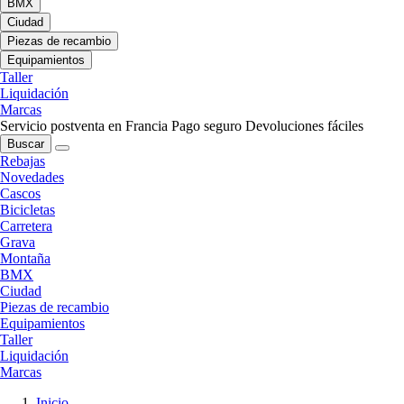
BMX
Ciudad
Piezas de recambio
Equipamientos
Taller
Liquidación
Marcas
Servicio postventa en Francia
Pago seguro
Devoluciones fáciles
Buscar
Rebajas
Novedades
Cascos
Bicicletas
Carretera
Grava
Montaña
BMX
Ciudad
Piezas de recambio
Equipamientos
Taller
Liquidación
Marcas
Inicio