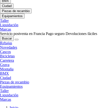
BMX
Ciudad
Piezas de recambio
Equipamientos
Taller
Liquidación
Marcas
Servicio postventa en Francia
Pago seguro
Devoluciones fáciles
Buscar
Rebajas
Novedades
Cascos
Bicicletas
Carretera
Grava
Montaña
BMX
Ciudad
Piezas de recambio
Equipamientos
Taller
Liquidación
Marcas
Inicio