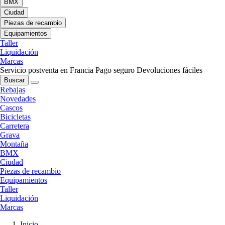
BMX
Ciudad
Piezas de recambio
Equipamientos
Taller
Liquidación
Marcas
Servicio postventa en Francia
Pago seguro
Devoluciones fáciles
Buscar
Rebajas
Novedades
Cascos
Bicicletas
Carretera
Grava
Montaña
BMX
Ciudad
Piezas de recambio
Equipamientos
Taller
Liquidación
Marcas
Inicio