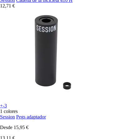
Session
Cadena de la bicicleta 410 H
12,71 €
+-3
1 colores
Session
Pegs adaptador
Desde
15,95 €
13,11 €