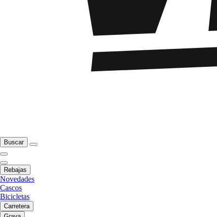
Buscar
Rebajas
Novedades
Cascos
Bicicletas
Carretera
Grava