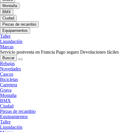
Montaña
BMX
Ciudad
Piezas de recambio
Equipamientos
Taller
Liquidación
Marcas
Servicio postventa en Francia
Pago seguro
Devoluciones fáciles
Buscar
Rebajas
Novedades
Cascos
Bicicletas
Carretera
Grava
Montaña
BMX
Ciudad
Piezas de recambio
Equipamientos
Taller
Liquidación