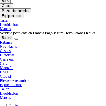
BMX
Ciudad
Piezas de recambio
Equipamientos
Taller
Liquidación
Marcas
Servicio postventa en Francia
Pago seguro
Devoluciones fáciles
Buscar
Rebajas
Novedades
Cascos
Bicicletas
Carretera
Grava
Montaña
BMX
Ciudad
Piezas de recambio
Equipamientos
Taller
Liquidación
Marcas
Inicio