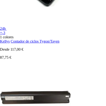
24h
+-3
1 colores
Kellys
Contador de ciclos Tygon/Tayen
Desde
117,00 €
87,75 €